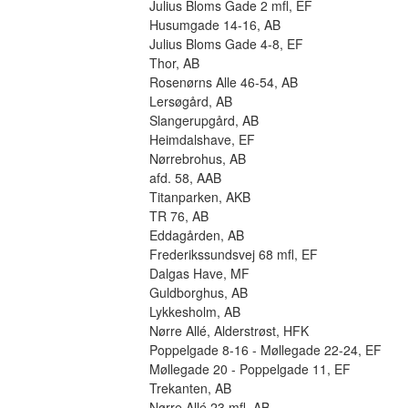
Julius Bloms Gade 2 mfl, EF
Husumgade 14-16, AB
Julius Bloms Gade 4-8, EF
Thor, AB
Rosenørns Alle 46-54, AB
Lersøgård, AB
Slangerupgård, AB
Heimdalshave, EF
Nørrebrohus, AB
afd. 58, AAB
Titanparken, AKB
TR 76, AB
Eddagården, AB
Frederikssundsvej 68 mfl, EF
Dalgas Have, MF
Guldborghus, AB
Lykkesholm, AB
Nørre Allé, Alderstrøst, HFK
Poppelgade 8-16 - Møllegade 22-24, EF
Møllegade 20 - Poppelgade 11, EF
Trekanten, AB
Nørre Allé 23 mfl, AB