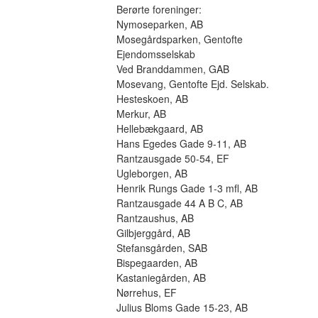
Berørte foreninger:
Nymoseparken, AB 
Mosegårdsparken, Gentofte 
Ejendomsselskab
Ved Branddammen, GAB
Mosevang, Gentofte Ejd. Selskab.
Hesteskoen, AB
Merkur, AB
Hellebækgaard, AB
Hans Egedes Gade 9-11, AB
Rantzausgade 50-54, EF
Ugleborgen, AB
Henrik Rungs Gade 1-3 mfl, AB
Rantzausgade 44 A B C, AB 
Rantzaushus, AB 
Gilbjerggård, AB 
Stefansgården, SAB
Bispegaarden, AB
Kastaniegården, AB
Nørrehus, EF
Julius Bloms Gade 15-23, AB