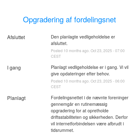
Opgradering af fordelingsnet
Afsluttet
Den planlagte vedligeholdelse er 
afsluttet.
Posted
10
months ago.
Oct
23
,
2025
-
07:00
CEST
I gang
Planlagt vedligeholdelse er i gang. Vi vil 
give opdateringer efter behov.
Posted
10
months ago.
Oct
23
,
2025
-
06:00
CEST
Planlagt
Fordelingsnettet i de nævnte foreninger 
gennemgår en rutinemæssig 
opgradering for at opretholde 
driftsstabiliteten og sikkerheden. Derfor 
vil internetforbindelsen være afbrudt i 
tidsrummet.