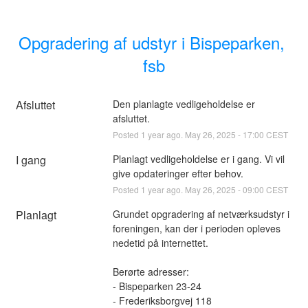
Opgradering af udstyr i Bispeparken, 
fsb
Afsluttet
Den planlagte vedligeholdelse er 
afsluttet.
Posted
1
year ago.
May
26
,
2025
-
17:00
CEST
I gang
Planlagt vedligeholdelse er i gang. Vi vil 
give opdateringer efter behov.
Posted
1
year ago.
May
26
,
2025
-
09:00
CEST
Planlagt
Grundet opgradering af netværksudstyr i 
foreningen, kan der i perioden opleves 
nedetid på internettet. 
Berørte adresser: 
- Bispeparken 23-24 
- Frederiksborgvej 118 