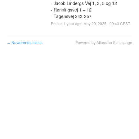
- Jacob Lindergs Vej 1, 3, 5 og 12 
- Rønningsvej 1 – 12 
- Tagensvej 243-257
Posted
1
year ago.
May
20
,
2025
-
09:43
CEST
Nuværende status
Powered by Atlassian Statuspage
←